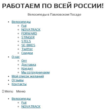
РАБОТАЕМ ПО ВСЕЙ РОССИИ!
Перейти
к
содержимому
Велосипеды в Павловском Посаде
Велосипеды
Fuji
NOVATRACK
FORWARD
STINGER
STELS
SE-BIKES
Twitter
Скидки
О нас
Опт
Доставка
Кредит
Мы сотрудничаем
Мой список желаний
Отзывы
Контакты
Menu
Велосипеды
Fuji
NOVATRACK