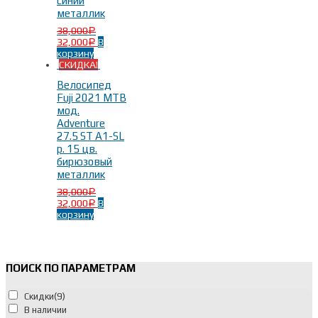
синий
металлик
Размер рамы
-
38,000
Р
32,000
В
Р
корзину
СКИДКА!
15 дюймов
(3)
Велосипед
17 дюймов
(3)
Fuji 2021 MTB
19 дюймов
(4)
мод.
Adventure
27.5 ST A1-SL
р. 15 цв.
бирюзовый
металлик
38,000
Р
Цвет
-
32,000
В
Р
корзину
Бирюзовый
(1)
Серебряный
(1)
ПОИСК ПО ПАРАМЕТРАМ
Синий
(1)
Скидки
(9)
чёрный
(7)
В наличии