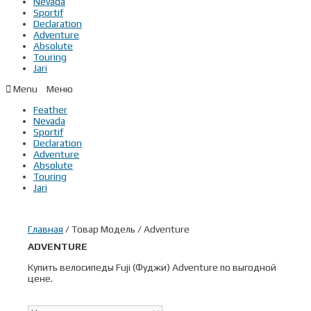
Nevada
Sportif
Declaration
Adventure
Absolute
Touring
Jari
Menu
Feather
Nevada
Sportif
Declaration
Adventure
Absolute
Touring
Jari
Главная
/ Товар Модель / Adventure
ADVENTURE
Купить велосипеды Fuji (Фуджи) Adventure по выгодной
цене.