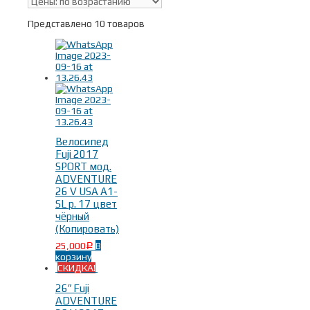
Скидки
(9)
В наличии
Представлено 10 товаров
Поиск по цене
Тип
Велосипед
Fuji 2017
Горные велосипеды
(10)
SPORT мод.
ADVENTURE
26 V USA A1-
SL р. 17 цвет
чёрный
(Копировать)
25,000
В
Р
корзину
СКИДКА!
Пол/Возраст
-
26″ Fuji
ADVENTURE