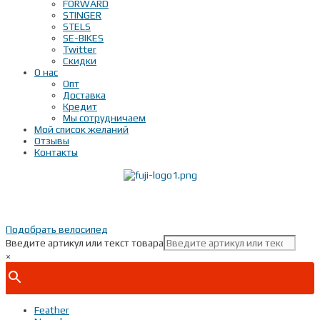
FORWARD
STINGER
STELS
SE-BIKES
Twitter
Скидки
О нас
Опт
Доставка
Кредит
Мы сотрудничаем
Мой список желаний
Отзывы
Контакты
Показать телефон
+ 7(***) ***-**-**
Подобрать велосипед
Введите артикул или текст товара
×
Feather