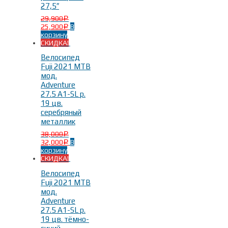
27,5″
Год выпуска
-
29,900
Р
25,900
В
Р
корзину
2021г.
(3)
СКИДКА!
2017г.
(7)
Велосипед
Fuji 2021 MTB
мод.
Adventure
27.5 A1-SL р.
19 цв.
серебряный
металлик
Материал рамы
-
38,000
Р
32,000
В
Р
корзину
СКИДКА!
Алюминий
(10)
Велосипед
Fuji 2021 MTB
мод.
Adventure
27.5 A1-SL р.
19 цв. тёмно-