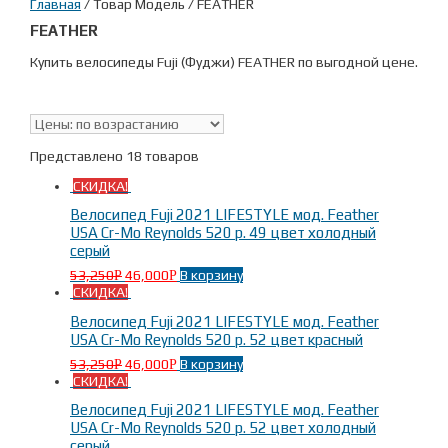
Главная
/ Товар Модель / FEATHER
FEATHER
Купить велосипеды Fuji (Фуджи) FEATHER по выгодной цене.
Представлено 18 товаров
СКИДКА!
Велосипед Fuji 2021 LIFESTYLE мод. Feather
USA Cr-Mo Reynolds 520 р. 49 цвет холодный
серый
53,250
46,000
В корзину
Р
Р
СКИДКА!
Велосипед Fuji 2021 LIFESTYLE мод. Feather
USA Cr-Mo Reynolds 520 р. 52 цвет красный
53,250
46,000
В корзину
Р
Р
СКИДКА!
Велосипед Fuji 2021 LIFESTYLE мод. Feather
USA Cr-Mo Reynolds 520 р. 52 цвет холодный
серый