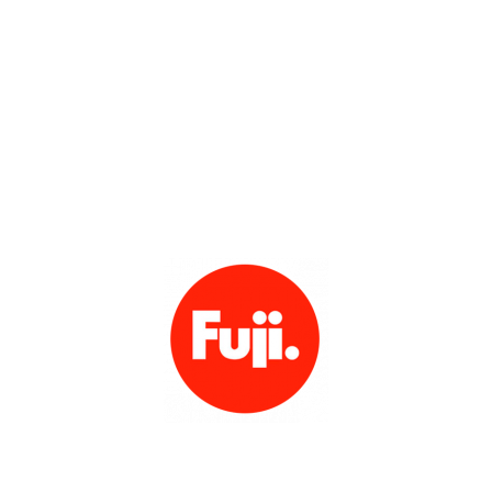
Показать телефон
+ 7(***) ***-**-**