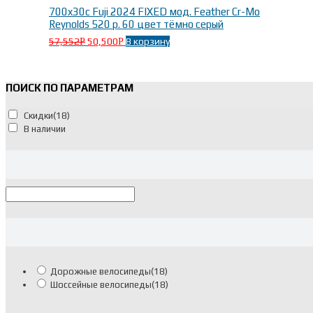
700x30c Fuji 2024 FIXED мод. Feather Cr-Mo
Reynolds 520 р. 60 цвет тёмно серый
57,552
50,500
В корзину
Р
Р
ПОИСК ПО ПАРАМЕТРАМ
Скидки
(18)
В наличии
Дорожные велосипеды
(18)
Шоссейные велосипеды
(18)