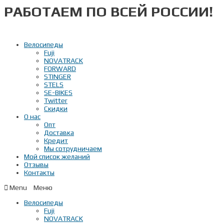
РАБОТАЕМ ПО ВСЕЙ РОССИИ!
Перейти
к
содержимому
Велосипеды
Fuji
NOVATRACK
FORWARD
STINGER
STELS
SE-BIKES
Twitter
Скидки
О нас
Опт
Доставка
Кредит
Мы сотрудничаем
Мой список желаний
Отзывы
Контакты
Menu
Велосипеды
Fuji
NOVATRACK