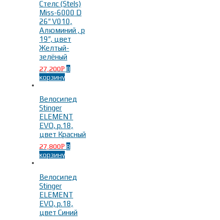
Стелс (Stels)
Miss-6000 D
26″ V010,
Алюминий , р
19″, цвет
Желтый-
зелёный
27,200
В
Р
корзину
Велосипед
Stinger
ELEMENT
EVO, р.18,
цвет Красный
27,800
В
Р
корзину
Велосипед
Stinger
ELEMENT
EVO, р.18,
цвет Синий