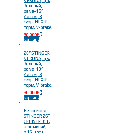
VERONA, цв.
Зелёный,
рама-15″
Алюм., 3
скор, NEXUS
торм. V-brake.
36,000
В
Р
корзину
26″ STINGER
VERONA, цв.
Зелёный,
рама-19″
Алюм., 3
скор, NEXUS
торм. V-brake.
36,000
В
Р
корзину
Велосипед
STINGER 26″
CRUISER 3SL,
алюминий,
р.16 цвет