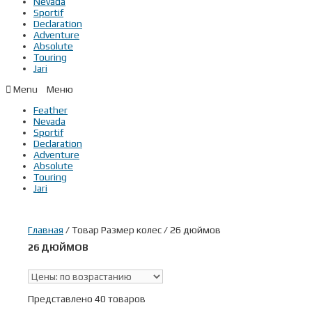
Nevada
Sportif
Declaration
Adventure
Absolute
Touring
Jari
Menu
Feather
Nevada
Sportif
Declaration
Adventure
Absolute
Touring
Jari
Главная
/ Товар Размер колес / 26 дюймов
26 ДЮЙМОВ
Скидки
(2)
В наличии
Представлено 40 товаров