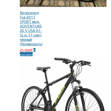
Велосипед
Fuji 2017
SPORT мод.
ADVENTURE
26 V USA A1-
SL р. 17 цвет
чёрный
(Копировать)
25,000
В
Р
корзину