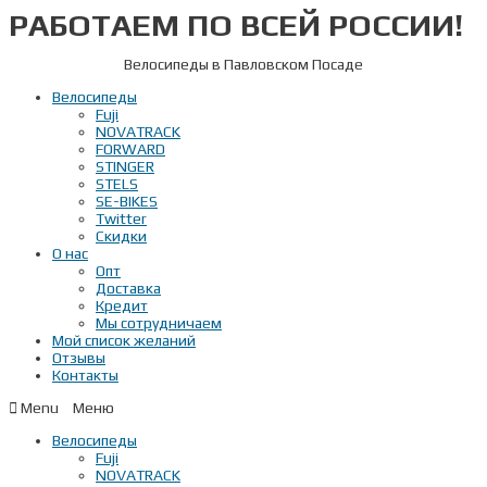
РАБОТАЕМ ПО ВСЕЙ РОССИИ!
Перейти
к
содержимому
Велосипеды в Павловском Посаде
Велосипеды
Fuji
NOVATRACK
FORWARD
STINGER
STELS
SE-BIKES
Twitter
Скидки
О нас
Опт
Доставка
Кредит
Мы сотрудничаем
Мой список желаний
Отзывы
Контакты
Menu
Велосипеды
Fuji
NOVATRACK