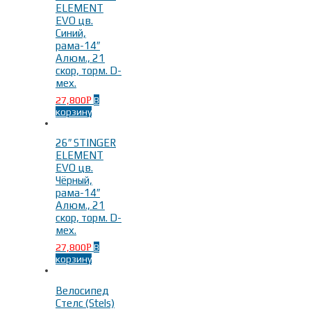
ELEMENT
EVO цв.
Синий,
рама-14″
Алюм., 21
скор, торм. D-
мех.
27,800
В
Р
корзину
26″ STINGER
ELEMENT
EVO цв.
Чёрный,
рама-14″
Алюм., 21
скор, торм. D-
мех.
27,800
В
Р
корзину
Велосипед
Стелс (Stels)