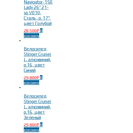
Navigator-150
Lady 26″ 21-
sp V010,
Сталь , р. 17″,
цвет Голубой
28,500
В
Р
корзину
Велосипед
Stinger Cruiser
L, алюминий,
р.16, цвет
Синий
29,800
В
Р
корзину
Велосипед
Stinger Cruiser
L, алюминий,
р.16, цвет
Зеленый
29,800
В
Р
корзину