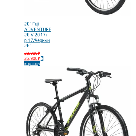
26″ Fuji
ADVENTURE
26 V 2017г.
р.17/Чёрный
26″
29,900
Р
25,900
В
Р
корзину