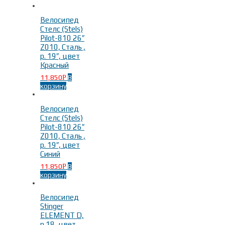
Поиск по цене
Велосипед
Стелс (Stels)
Pilot-810 26″
Z010, Сталь ,
р. 19″, цвет
Тип
Красный
11,850
В
Р
корзину
Городские велосипеды
(1)
Дорожные велосипеды
(1)
Велосипед
Круизер
(11)
Стелс (Stels)
Горные велосипеды
(23)
Pilot-810 26″
Складные велосипеды
(4)
Z010, Сталь ,
р. 19″, цвет
Синий
11,850
В
Р
корзину
Пол/Возраст
-
Велосипед
Stinger
Женские
(26)
ELEMENT D,
Мужские
(18)
р.18, цвет