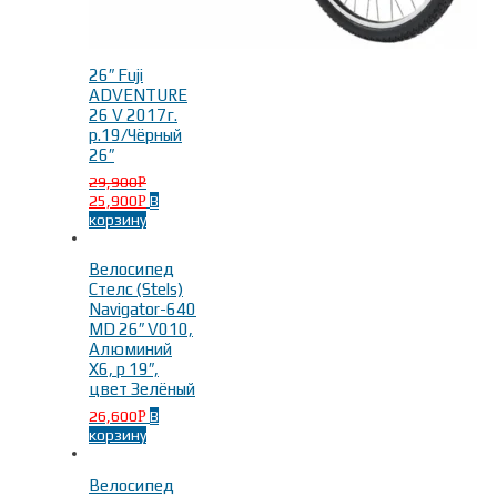
26″ Fuji
ADVENTURE
26 V 2017г.
р.19/Чёрный
26″
29,900
Р
25,900
В
Р
корзину
Велосипед
Стелс (Stels)
Navigator-640
MD 26″ V010,
Алюминий
X6, р 19″,
цвет Зелёный
26,600
В
Р
корзину
Велосипед