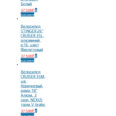
Белый
37,500
В
Р
корзину
Велосипед
STINGER 26″
CRUISER 3SL,
алюминий,
р.16, цвет
Фиолетовый
37,500
В
Р
корзину
Велосипед
CRUISER 3SM,
цв.
Коричневый,
рама-18″
Алюм., 3
скор, NEXUS
торм. V-brake.
37,500
В
Р
корзину