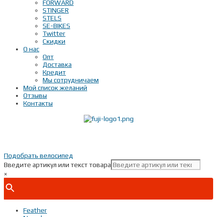
FORWARD
STINGER
STELS
SE-BIKES
Twitter
Скидки
О нас
Опт
Доставка
Кредит
Мы сотрудничаем
Мой список желаний
Отзывы
Контакты
Показать телефон
+ 7(***) ***-**-**
Подобрать велосипед
Введите артикул или текст товара
×
Feather