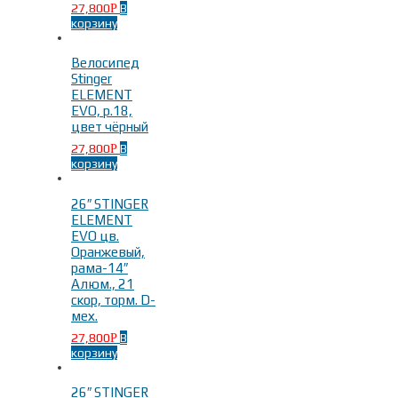
27,800
В
Р
корзину
Велосипед
Stinger
ELEMENT
EVO, р.18,
цвет чёрный
27,800
В
Р
корзину
26″ STINGER
ELEMENT
EVO цв.
Оранжевый,
рама-14″
Алюм., 21
скор, торм. D-
мех.
27,800
В
Р
корзину
26″ STINGER