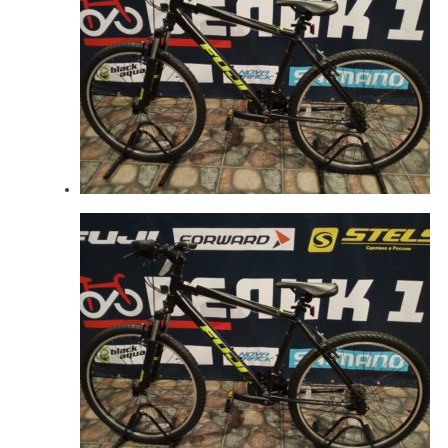
Найти
Красный
(5)
Оранжевый
(1)
Синий
(10)
Фиолетовый
(5)
чёрный
(8)