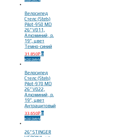
Велосипед
Стелс (Stels)
Pilot-950 MD
26″ V011,
Алюминий , р.
19″, цвет
Темно-синий
31,850
В
Р
корзину
Велосипед
Стелс (Stels)
Pilot-970 MD
26″ V022,
Алюминий , р.
19″, цвет
Антрацитовый
33,650
В
Р
корзину
26″ STINGER