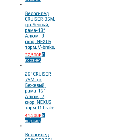
Велосипед
CRUISER-3SM,
цв. Чёрный,
рама-18″
Алюм., 3
скор, NEXUS
торм. V-brake.
37,500
В
Р
корзину
26″ CRUISER
7SM цв.
Бежевый,
рама-16″
Алюм., 7
скор, NEXUS
торм. D-brake.
44,500
В
Р
корзину
Велосипед