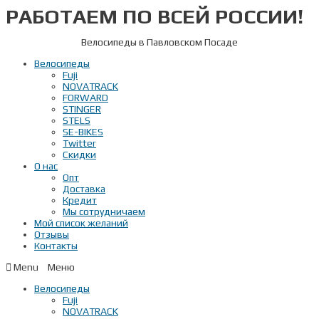
РАБОТАЕМ ПО ВСЕЙ РОССИИ!
Перейти
к
содержимому
Велосипеды в Павловском Посаде
Велосипеды
Fuji
NOVATRACK
FORWARD
STINGER
STELS
SE-BIKES
Twitter
Скидки
О нас
Опт
Доставка
Кредит
Мы сотрудничаем
Мой список желаний
Отзывы
Контакты
Menu
Велосипеды
Fuji
NOVATRACK