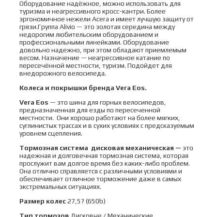
Оборудование надёжное, можно использовать для
туризма и неагрессивного кросс-кантри. Более
эргономичное нежели Acera и имеет лучшую защиту от
грязи.Группа Alivio — это золотая середина между
недорогим любительским оборудованием и
профессиональными линейками. Оборудование
довольно надежно, при этом обладают приемлемым
весом. Назначение — неагрессивное катание по
пересечённой местности, туризм. Подойдет для
внедорожного велосипеда.
Колеса и покрышки бренда
Vera Eos
.
Vera Eos
— это шина для горных велосипедов,
предназначенная для езды по пересеченной
местности. Они хорошо работают на более мягких,
суглинистых трассах и в сухих условиях с предсказуемым
уровнем сцепления.
Тормозная система дисковая механическая —
это
надежная и долговечная тормозная система, которая
прослужит вам долгое время без каких-либо проблем.
Она отлично справляется с различными условиями и
обеспечивает отличное торможение даже в самых
экстремальных ситуациях.
Размер колес
27,5? (650b)
Тип тормозов
Дисковые / Механические