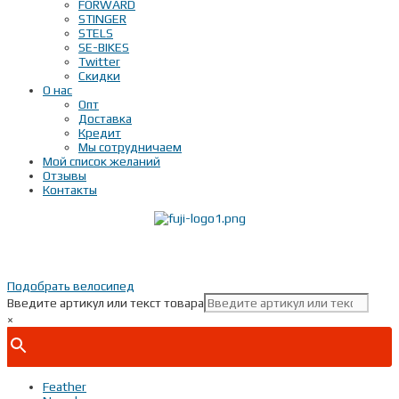
FORWARD
STINGER
STELS
SE-BIKES
Twitter
Скидки
О нас
Опт
Доставка
Кредит
Мы сотрудничаем
Мой список желаний
Отзывы
Контакты
Показать телефон
+ 7(***) ***-**-**
Подобрать велосипед
Введите артикул или текст товара
×
Feather