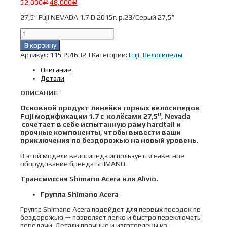
52,000
48,000
Р
Р
27,5″ Fuji NEVADA 1.7 D 2015г. р.23/Серый 27,5″
Количество
товара
В корзину
27,5"
Артикул:
1153946323
Категории:
Fuji
,
Велосипеды
Fuji
NEVADA
Описание
1.7
Детали
D
2015г.
ОПИСАНИЕ
р.23/
Серый
Основной продукт линейки горных велосипедов
27,5"
Fuji модификации 1.7 с колёсами 27,5″, Nevada
сочетает в себе испытанную раму hardtail и
прочные компоненты, чтобы вывести ваши
приключения по бездорожью на новый уровень.
В этой модели велосипеда используется навесное
оборудование бренда SHIMANO.
Трансмиссия
Shimano
Acera
или
Alivio
.
Группа Shimano Acera
Группа Shimano Acera подойдет для первых поездок по
бездорожью — позволяет легко и быстро переключать
передачи. Детали прочные и изготовлены из