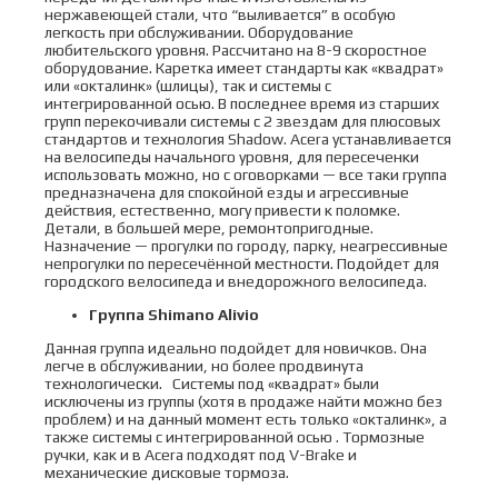
нержавеющей стали, что “выливается” в особую
легкость при обслуживании. Оборудование
любительского уровня. Рассчитано на 8-9 скоростное
оборудование. Каретка имеет стандарты как «квадрат»
или «окталинк» (шлицы), так и системы с
интегрированной осью. В последнее время из старших
групп перекочивали системы с 2 звездам для плюсовых
стандартов и технология Shadow. Acera устанавливается
на велосипеды начального уровня, для пересеченки
использовать можно, но c оговорками — все таки группа
предназначена для спокойной езды и агрессивные
действия, естественно, могу привести к поломке.
Детали, в большей мере, ремонтопригодные.
Назначение — прогулки по городу, парку, неагрессивные
непрогулки по пересечённой местности. Подойдет для
городского велосипеда и внедорожного велосипеда.
Группа Shimano Alivio
Данная группа идеально подойдет для новичков. Она
легче в обслуживании, но более продвинута
технологически. Системы под «квадрат» были
исключены из группы (хотя в продаже найти можно без
проблем) и на данный момент есть только «окталинк», а
также системы с интегрированной осью . Тормозные
ручки, как и в Acera подходят под V-Brake и
механические дисковые тормоза.