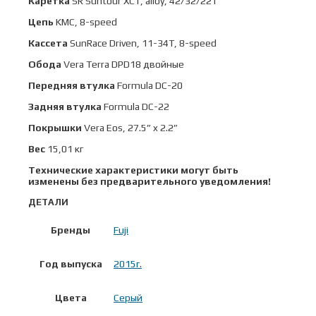
Каретка
SR Suntour XCT, alloy, 42/32/22T
Цепь
KMC, 8-speed
Кассета
SunRace Driven, 11-34T, 8-speed
Обода
Vera Terra DPD18 двойные
Передняя втулка
Formula DC-20
Задняя втулка
Formula DC-22
Покрышки
Vera Eos, 27.5” x 2.2”
Вес
15,01 кг
Технические характеристики могут быть
изменены без предварительного уведомления!
ДЕТАЛИ
Бренды
Fuji
Год выпуска
2015г.
Цвета
Серый