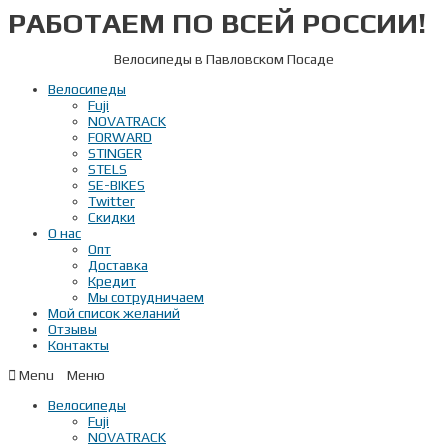
РАБОТАЕМ ПО ВСЕЙ РОССИИ!
Перейти
к
содержимому
Велосипеды в Павловском Посаде
Велосипеды
Fuji
NOVATRACK
FORWARD
STINGER
STELS
SE-BIKES
Twitter
Скидки
О нас
Опт
Доставка
Кредит
Мы сотрудничаем
Мой список желаний
Отзывы
Контакты
Menu
Велосипеды
Fuji
NOVATRACK