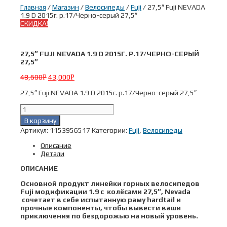
Главная
/
Магазин
/
Велосипеды
/
Fuji
/ 27,5″ Fuji NEVADA
1.9 D 2015г. р.17/Черно-серый 27,5″
СКИДКА!
27,5″ FUJI NEVADA 1.9 D 2015Г. Р.17/ЧЕРНО-СЕРЫЙ
27,5″
48,600
43,000
Р
Р
27,5″ Fuji NEVADA 1.9 D 2015г. р.17/Черно-серый 27,5″
Количество
товара
В корзину
27,5"
Артикул:
1153956517
Категории:
Fuji
,
Велосипеды
Fuji
NEVADA
Описание
1.9
Детали
D
2015г.
ОПИСАНИЕ
р.17/
Черно-
Основной продукт линейки горных велосипедов
серый
Fuji модификации 1.9 с колёсами 27,5″, Nevada
27,5"
сочетает в себе испытанную раму hardtail и
прочные компоненты, чтобы вывести ваши
приключения по бездорожью на новый уровень.