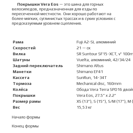
Покрышки
Vera
Eos
— это шина для горных
велосипедов, предназначенная для езды по
пересеченной местности. Они хорошо работают на
более мягких, суглинистых трассах и в сухих условиях с
предсказуемым уровнем сцепления.
Рама
Fuji A2-SL алюминий
Скоростей
21 — ск
Вилка
SR Suntour SF15-XCT, v^ 10
Шатуны
Vuelta, алюминий, 42/34/24
Задний переключатель
Shimano Altus
Манетки
Shimano EF41
Кассета
SunRun, 14-34T
Тормоза
Mechanical disc, 160mm
Колёса
Обода Vera Terra SPD16 дво
Покрышки
Vera Eos, 27.5” x 2.2”
Размер рамы
XS (13”), S (15”), S/M (17”), M 
Вес
15,53 кг
Начало формы
Конец формы