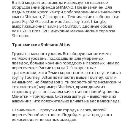
В этой модели велосипеда используется навесное
оборудование бренда SHIMANO. Предназначен для
езды в стиле кросс-кантри с оборудованием начального
класса Shimano, 21 скорость. Технические особенности:
рама Fuji A2-SL custom-butted alloy front triangle,
амортизационная вилка SR Suntour, двойные обода
WTB SX19 rims 32H, дисковые механические тормоза
Shimano.
Трансмиссия
Shimano
Altus
Группа начального уровня. Все оборудование имеет
неплохой уровень, подходящий для умеренных
поездок, больше конечно городских и парковых, чем по
пересеченке. Рассчитана на 7-9 скоростные
трансмиссии, хотя 7-ми скоростные кассеты опустились в
группу Tourney. Altus по качеству выше Tourney, хотя и
ненамного, но благодаря 9-ти скоростной трансмиссии и
технологиям(например Shadow), пришедшим из
старших группа, она вышла качественно новый уровень.
Манетки – тригерные. Система шатнув – выполнена из
алюминия, что положительно влияет на вес велосипеда.
Назначение — прогулки по городу и парку, легкой
пересечённой местности. Подойдет для городского
велосипеда и нечастных выездов.