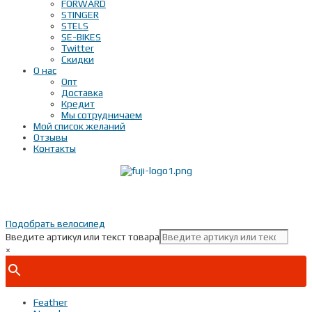
FORWARD
STINGER
STELS
SE-BIKES
Twitter
Скидки
О нас
Опт
Доставка
Кредит
Мы сотрудничаем
Мой список желаний
Отзывы
Контакты
Показать телефон
+ 7(***) ***-**-**
Подобрать велосипед
Введите артикул или текст товара
×
Feather