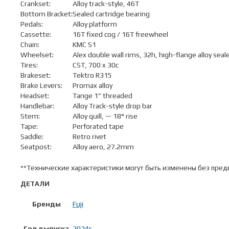
Crankset:
Alloy track-style, 46T
Bottom Bracket:
Sealed cartridge bearing
Pedals:
Alloy platform
Cassette:
16T fixed cog / 16T freewheel
Chain:
KMC S1
Wheelset:
Alex double wall rims, 32h, high-flange alloy sea
Tires:
CST, 700 x 30c
Brakeset:
Tektro R315
Brake Levers:
Promax alloy
Headset:
Tange 1” threaded
Handlebar:
Alloy Track-style drop bar
Stem:
Alloy quill, — 18° rise
Tape:
Perforated tape
Saddle:
Retro rivet
Seatpost:
Alloy aero, 27.2mm
**Технические характеристики могут быть изменены без пред
ДЕТАЛИ
Бренды
Fuji
Год выпуска
2024г.