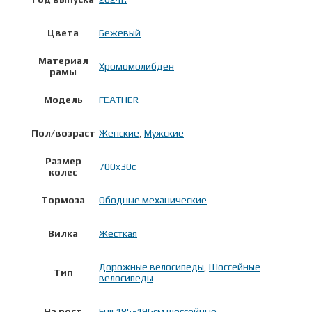
Цвета
Бежевый
Материал
Хромомолибден
рамы
Модель
FEATHER
Пол/возраст
Женские
,
Мужские
Размер
700x30c
колес
Тормоза
Ободные механические
Вилка
Жесткая
Дорожные велосипеды
,
Шоссейные
Тип
велосипеды
На рост
Fuji 185-196см шоссейные