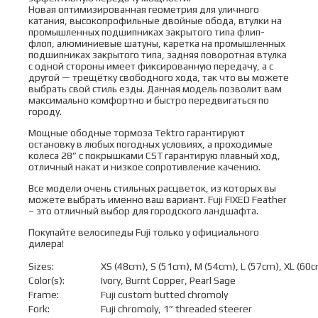
Новая оптимизированная геометрия для уличного
катания, высокопрофильные двойные обода, втулки на
промышленных подшипниках закрытого типа флип-
флоп, алюминиевые шатуны, каретка на промышленных
подшипниках закрытого типа, задняя поворотная втулка
с одной стороны имеет фиксированную передачу, а с
другой — трещётку свободного хода, так что вы можете
выбрать свой стиль езды. Данная модель позволит вам
максимально комфортно и быстро передвигаться по
городу.
Мощные ободные тормоза Tektro гарантируют
остановку в любых погодных условиях, а проходимые
колеса 28” с покрышками CST гарантирую плавный ход,
отличный накат и низкое сопротивление качению.
Все модели очень стильных расцветок, из которых вы
можете выбрать именно ваш вариант. Fuji FIXED Feather
– это отличный выбор для городского ландшафта.
Покупайте велосипеды Fuji только у официального
дилера!
Sizes:
XS (48cm), S (51cm), M (54cm), L (57cm), XL (60
Color(s):
Ivory, Burnt Copper, Pearl Sage
Frame:
Fuji custom butted chromoly
Fork:
Fuji chromoly, 1” threaded steerer