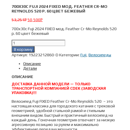
700X30C FUJI 2024 FIXED МОД. FEATHER CR-MO
REYNOLDS 520 Р. 60 ЦВЕТ БЕЖЕВЫЙ
53,251
50,500
Р
Р
700x30c Fuji 2024 FIXED мод. Feather Cr-Mo Reynolds 520
р. 60 цвет бежевый
Количество
товара
В корзину
700x30c
Артикул:
19223212860-D
Категории:
Fuji
,
Велосипеды
Fuji
2024
Описание
FIXED
Детали
мод.
Feather
ОПИСАНИЕ
Cr-
Mo
ДОСТАВКА ДАННОЙ МОДЕЛИ — ТОЛЬКО
Reynolds
ТРАНСПОРТНОЙ КОМПАНИЕЙ CDEK (ЗАВОДСКАЯ
520
УПАКОВКА)!!!
р.
Велосипед Fuji FIXED Feather Cr-Mo Reynolds 520 – это
60
настоящая классика для городского катания с трековой
цвет
геометрией, удобной стальной рамой и стильным
бежевый
внешним видом. Быстрый и практичный велосипед на
каждый день. Гоночная геометрия отвечает за низкую
агрессивную позицию за рулем и максимально
эффективную передачу мощности.