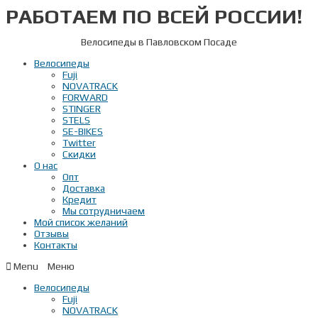
РАБОТАЕМ ПО ВСЕЙ РОССИИ!
Перейти
к
содержимому
Велосипеды в Павловском Посаде
Велосипеды
Fuji
NOVATRACK
FORWARD
STINGER
STELS
SE-BIKES
Twitter
Скидки
О нас
Опт
Доставка
Кредит
Мы сотрудничаем
Мой список желаний
Отзывы
Контакты
Menu
Велосипеды
Fuji
NOVATRACK