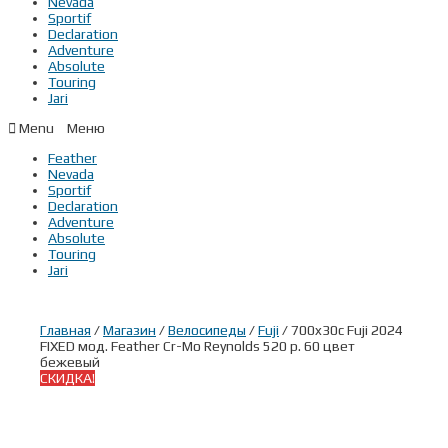
Nevada
Sportif
Declaration
Adventure
Absolute
Touring
Jari
Menu
Feather
Nevada
Sportif
Declaration
Adventure
Absolute
Touring
Jari
Главная
/
Магазин
/
Велосипеды
/
Fuji
/ 700x30c Fuji 2024
FIXED мод. Feather Cr-Mo Reynolds 520 р. 60 цвет
бежевый
СКИДКА!