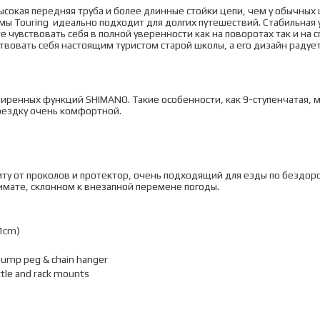
 высокая передняя труба и более длинные стойки цепи, чем у обычны
ы Touring идеально подходит для долгих путешествий. Стабильная у
чувствовать себя в полной уверенности как на поворотах так и на сп
ствовать себя настоящим туристом старой школы, а его дизайн радует
иренных функций SHIMANO. Такие особенности, как 9-ступенчатая,
оездку очень комфортной.
ту от проколов и протектор, очень подходящий для езды по бездор
лимате, склонном к внезапной перемене погоды.
61cm)
pump peg & chain hanger
ttle and rack mounts