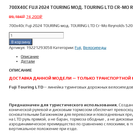
700X40C FUJI 2024 TOURING МОД. TOURING LTD CR-MO 
89,184
74,200
Р
Р
700x40c Fuji 2024 TOURING мод. TOURING LTD Cr-Mo Reynolds 520
Количество
товара
В корзину
700x40c
Артикул:
19221293058
Категории:
Fuji
,
Велосипеды
Fuji
2024
Описание
TOURING
Детали
мод.
TOURING
ОПИСАНИЕ
LTD
Cr-
ДОСТАВКА ДАННОЙ МОДЕЛИ — ТОЛЬКО ТРАНСПОРТНОЙ КО
Mo
Reynolds
Fuji Touring
LTD
— линейка туринговых дорожных велосипедов о
520
р.
58
Предназначен для туристического использования
, Созда
цвет
конической рулевой и дисковым тормозом обеспечит превосходну
чёрный
основательным багажником для перевозки и повседневных пре
на LTD руль прямой, а не баран, тормоза ободные , а не диско
аэродинамическое преимущество по сравнению с плоскими, в то
вертикальное положение при езде.