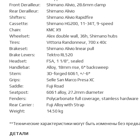
Front Derailleur:
Shimano Alivio, 28.6mm clamp
Rear Derailleur:
Shimano Alivio
Shifters:
Shimano Alivio Rapidfire
Cassette:
Shimano HG200, 11-34T, 9-speed
Chain:
KMC X9
Wheelset:
Alex double wall, 36h, Shimano hubs
Tires:
Vittoria Randonneur, 700 x 40c
Brakeset:
Shimano Alivio linear pull
Brake Levers:
Tektro RL520
Headset:
FSA, 1 1/8”, sealed
Handlebar:
Alloy, 18mm rise, 6° backsweep
Stem:
3D-forged 6061, +/-6°
Grips:
Selle San Marco Presa XC
Saddle:
Fuji Road
Seatpost:
6061 alloy, 27.2mm diameter
Fenders:
Polycarbonate full coverage, stainless hardware
Rear Carrier :
Fuji Alloy with Strap
Weight:
14.50 kg
**Технические характеристики могут быть изменены без предв
ДЕТАЛИ