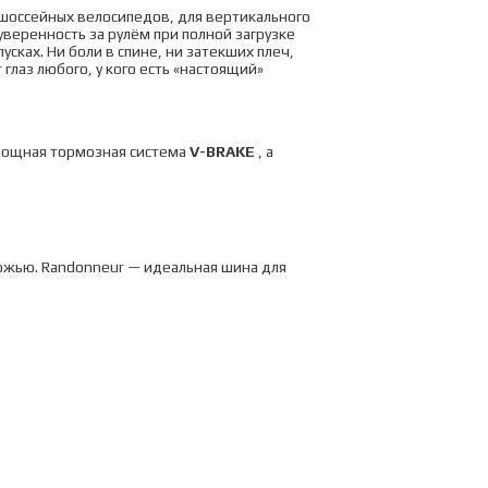
х шоссейных велосипедов, для вертикального
веренность за рулём при полной загрузке
усках. Ни боли в спине, ни затекших плеч,
 глаз любого, у кого есть «настоящий»
 мощная тормозная система
V-BRAKE
, а
ожью. Randonneur — идеальная шина для