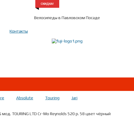
СКИДКА!
Велосипеды в Павловском Посаде
Контакты
Показать телефон
+ 7(***) ***-**-**
re
Absolute
Touring
Jari
G мод. TOURING LTD Cr-Mo Reynolds 520 р. 58 цвет чёрный