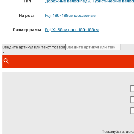
Тип
Дорожные велосипеды
,
Туристические вело
На рост
Fuji 180-188см шоссейные
Размер рамы
Fuji XL 58см рост 180-188см
Введите артикул или текст товара
×
Пожалуйста, дока