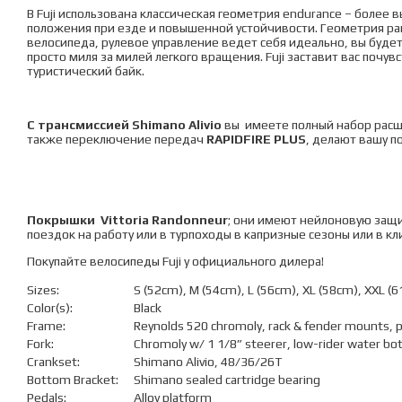
В Fuji использована классическая геометрия endurance – более
положения при езде и повышенной устойчивости. Геометрия рам
велосипеда, рулевое управление ведет себя идеально, вы будете 
просто миля за милей легкого вращения. Fuji заставит вас почув
туристический байк.
С трансмиссией Shimano
Alivio
вы имеете полный набор расш
также переключение передач
RAPIDFIRE PLUS
, делают вашу п
Покрышки Vittoria Randonneur
; они имеют нейлоновую защи
поездок на работу или в турпоходы в капризные сезоны или в к
Покупайте велосипеды Fuji у официального дилера!
Sizes:
S (52cm), M (54cm), L (56cm), XL (58cm), XXL (
Color(s):
Black
Frame:
Reynolds 520 chromoly, rack & fender mounts, 
Fork:
Chromoly w/ 1 1/8” steerer, low-rider water bo
Crankset:
Shimano Alivio, 48/36/26T
Bottom Bracket:
Shimano sealed cartridge bearing
Pedals:
Alloy platform