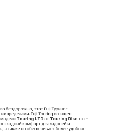
о бездорожью, этот Fuji Туринг с
их пределами. Fuji Touring оснащен
е модели
Touring
LTD
от
Touring
Disc
это
–
ревосходный комфорт для ладоней и
ь, а также он обеспечивает более удобное