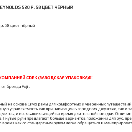
REYNOLDS 520 Р. 58 ЦВЕТ ЧЁРНЫЙ
 р. 58 цвет чёрный
МПАНИЕЙ CDEK (ЗАВОДСКАЯ УПАКОВКА)!!!
т бренда Fuji .
нный на основе CrMo рамы для комфортных и уверенных путешествий п
ю управляемость как при навигации в городских джунглях, так и за 
дметов, и всех ваших вещей во время длительной поездки. Отличи
вые. Гнутые рули предлагают больше вариантов положений для рук, п
 время как со стандартным рулем легче обращаться и маневрироват