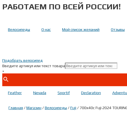
РАБОТАЕМ ПО ВСЕЙ РОССИИ!
Перейти
к
содержимому
Велосипеды
О нас
Мой список желаний
Отзывы
Подобрать велосипед
Введите артикул или текст товара
×
Feather
Nevada
Sportif
Declaration
Adventu
Главная
/
Магазин
/
Велосипеды
/
Fuji
/ 700x40c Fuji 2024 TOURIN