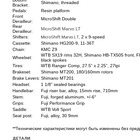
Bottom
Shimano, threaded
Bracket:
Pedals:
Resin platform
Front
MicroShift Double
Derailleur:
Rear
MicroShift Marvo LT
Derailleur:
Shifters:
MicroShift Marvo LT
,
2 x 9-speed
Cassette:
Shimano HG200-9, 11-36T
Chain:
KMC Z9
WTB SX19 rims 32H, Shimano HB-TX505 front, FH
Wheelset:
black spokes
Tires:
WTB Ranger Comp, 27.5” x 2.25”, 27tpi
Brakeset:
Shimano MT200, 180/160mm rotors
Brake Levers:
Shimano MT201
Headset:
1 1/8” sealed bearings
Handlebar:
Fuji riser bar, alloy, 15mm rise, 710mm
Stem:
Fuji, forged aluminum, +/-6°
Grips:
Fuji Performance Grip
Saddle:
WTB Volt Sport
Seat post:
Fuji, alloy, 30.9mm
**Технические характеристики могут быть изменены без пре
ДЕТАЛИ