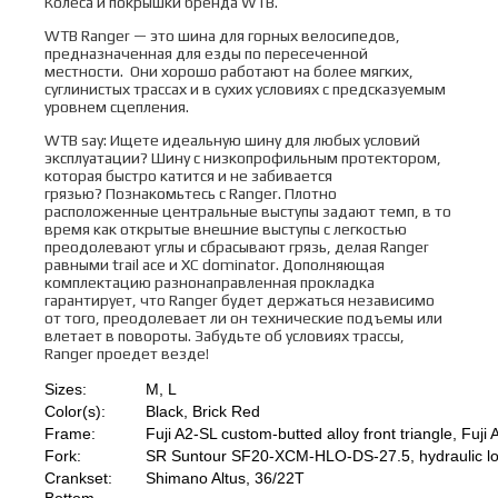
Колеса и покрышки бренда WTB.
WTB Ranger — это шина для горных велосипедов,
предназначенная для езды по пересеченной
местности. Они хорошо работают на более мягких,
суглинистых трассах и в сухих условиях с предсказуемым
уровнем сцепления.
WTB say: Ищете идеальную шину для любых условий
эксплуатации? Шину с низкопрофильным протектором,
которая быстро катится и не забивается
грязью? Познакомьтесь с Ranger. Плотно
расположенные центральные выступы задают темп, в то
время как открытые внешние выступы с легкостью
преодолевают углы и сбрасывают грязь, делая Ranger
равными trail ace и XC dominator. Дополняющая
комплектацию разнонаправленная прокладка
гарантирует, что Ranger будет держаться независимо
от того, преодолевает ли он технические подъемы или
влетает в повороты. Забудьте об условиях трассы,
Ranger проедет везде!
Sizes:
M, L
Color(s):
Black, Brick Red
Frame:
Fuji A2-SL custom-butted alloy front triangle, Fuji 
Fork:
SR Suntour SF20-XCM-HLO-DS-27.5, hydraulic l
Crankset:
Shimano Altus, 36/22T