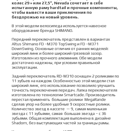
A2-
колес 29 » или 27,5″, Nevada сочетает в себе
SL
испытанную раму hardtail и прочные компоненты,
р.
чтобы вывести ваши приключения по
19
бездорожью на новый уровень.
цвет
красный
В этой модели велосипеда используется навесное
металлик
оборудование бренда SHIMANO.
Передний переключатель представлен в вариантах
Altus Shimano FD –M370 TopSwing и FD –M371
DownSwing. Основные отличия от ранних моделей:
широкий линк и более широкий грязевой зазор.
Изготовлен из прочного алюминия. Обе модели
достаточно надежны, при условии правильной
эксплуатации.
Задний переключатель RD-M310 оснащен 2 роликами по
11 зубьев на каждом. Особенностью этой модели стал
широкий линк, его использование позволило улучшить
точность переключения передач. Лапка переключателя
изготовлена по технологии Smartcade. Производитель
перестал применять большие ролики MegaRande
сделав упор на более удобные 9 скоростные ролики.
Количество звезд в кассете — 9, самая маленькая
звезда с 11 зубьями, самая большая звезда – с 36
зубьями. Общая комплектация выполнена в дизайне
Shadom, без выступающих частей за границы рамы.