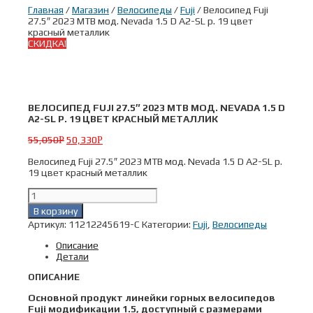
Главная
/
Магазин
/
Велосипеды
/
Fuji
/ Велосипед Fuji
27.5″ 2023 MTB мод. Nevada 1.5 D A2-SL р. 19 цвет
красный металлик
СКИДКА!
ВЕЛОСИПЕД FUJI 27.5″ 2023 MTB МОД. NEVADA 1.5 D
A2-SL Р. 19 ЦВЕТ КРАСНЫЙ МЕТАЛЛИК
55,050
50,330
Р
Р
Велосипед Fuji 27.5″ 2023 MTB мод. Nevada 1.5 D A2-SL р.
19 цвет красный металлик
Количество
товара
В корзину
Велосипед
Артикул:
11212245619-C
Категории:
Fuji
,
Велосипеды
Fuji
27.5"
Описание
2023
Детали
MTB
мод.
ОПИСАНИЕ
Nevada
1.5
Основной продукт линейки горных велосипедов
D
Fuji модификации 1.5, доступный с размерами