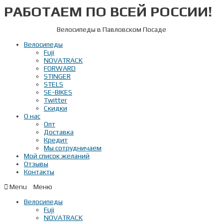
РАБОТАЕМ ПО ВСЕЙ РОССИИ!
Перейти
к
содержимому
Велосипеды в Павловском Посаде
Велосипеды
Fuji
NOVATRACK
FORWARD
STINGER
STELS
SE-BIKES
Twitter
Скидки
О нас
Опт
Доставка
Кредит
Мы сотрудничаем
Мой список желаний
Отзывы
Контакты
Menu
Велосипеды
Fuji
NOVATRACK