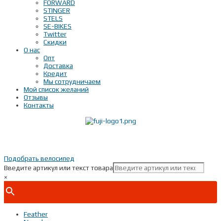
FORWARD
STINGER
STELS
SE-BIKES
Twitter
Скидки
О нас
Опт
Доставка
Кредит
Мы сотрудничаем
Мой список желаний
Отзывы
Контакты
Показать телефон
+ 7(***) ***-**-**
Подобрать велосипед
Введите артикул или текст товара
×
Feather