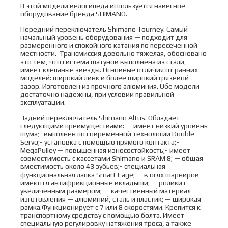
В этой модели велосипеда используется навесное
оборудование бренда SHIMANO.
Передний переключатель Shimаnо Тоurnеy. Самый
начальный уровень оборудования — подходит для
размеренного и спокойного катания по пересеченной
местности. Трансмиссия довольно тяжелая, обосновано
это тем, что система шатунов выполнена из стали,
имеет клепаные звезды. Основные отличия от ранних
моделей: широкий линк и более широкий грязевой
зазор. Изготовлен из прочного алюминия. Обе модели
достаточно надежны, при условии правильной
эксплуатации.
Задний переключатель Shimano Altus. Обладает
следующими преимуществами: — имеет низкий уровень
шума;- выполнен по современной технологии Double
Servo;- установка с помощью прямого контакта;-
MegaPulley — повышенная износостойкость;- имеет
совместимость с кассетами Shimano и SRAM 8; — общая
вместимость около 43 зубьев;- специальная
функциональная лапка Smart Cage; — в осях шарниров
имеются антифрикционные вкладыши; — ролики с
увеличенным размером; — качественный материал
изготовления — алюминий, сталь и пластик; — широкая
рамка.Функционирует с 7 или 8 скоростями. Крепится к
транспортному средству с помощью болта. Имеет
специальную регулировку натяжения троса, а также