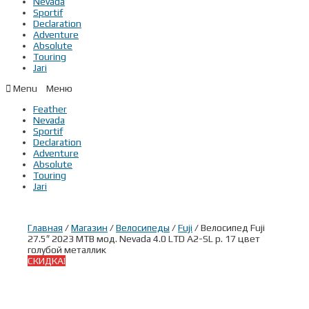
Nevada
Sportif
Declaration
Adventure
Absolute
Touring
Jari
Menu
Feather
Nevada
Sportif
Declaration
Adventure
Absolute
Touring
Jari
Главная
/
Магазин
/
Велосипеды
/
Fuji
/ Велосипед Fuji
27.5″ 2023 MTB мод. Nevada 4.0 LTD A2-SL р. 17 цвет
голубой металлик
СКИДКА!