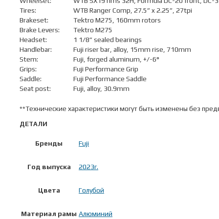
Wheelset:
WTB SX19 rims 32H, Formula DC-20 front, DC-31
Tires:
WTB Ranger Comp, 27.5” x 2.25”, 27tpi
Brakeset:
Tektro M275, 160mm rotors
Brake Levers:
Tektro M275
Headset:
1 1/8” sealed bearings
Handlebar:
Fuji riser bar, alloy, 15mm rise, 710mm
Stem:
Fuji, forged aluminum, +/-6°
Grips:
Fuji Performance Grip
Saddle:
Fuji Performance Saddle
Seat post:
Fuji, alloy, 30.9mm
**Технические характеристики могут быть изменены без пред
ДЕТАЛИ
Бренды
Fuji
Год выпуска
2023г.
Цвета
Голубой
Материал рамы
Алюминий