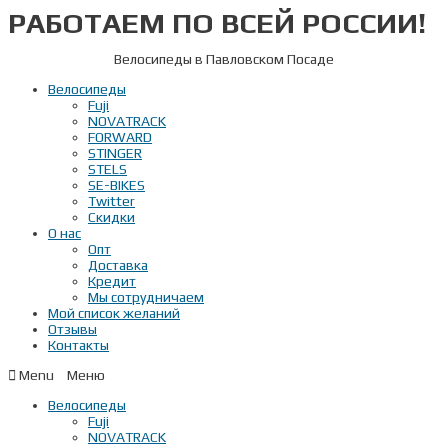
РАБОТАЕМ ПО ВСЕЙ РОССИИ!
Перейти
к
содержимому
Велосипеды в Павловском Посаде
Велосипеды
Fuji
NOVATRACK
FORWARD
STINGER
STELS
SE-BIKES
Twitter
Скидки
О нас
Опт
Доставка
Кредит
Мы сотрудничаем
Мой список желаний
Отзывы
Контакты
Menu
Велосипеды
Fuji
NOVATRACK