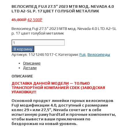
ВЕЛОСИПЕД FUJI 27.5″ 2023 MTB МОД. NEVADA 4.0
LTD A2-SL Р. 17 ЦВЕТ ГОЛУБОЙ МЕТАЛЛИК
45,800
42,500
Р
Р
Велосипед Fuji 27.5″ 2023 MTB мод. Nevada 4.0 LTD A2-SL
р. 17 цвет голубой металлик
Количество
товара
В корзину
Велосипед
Артикул:
11212461017-C
Категории:
Fuji
,
Велосипеды
Fuji
27.5"
Описание
2023
Детали
MTB
мод.
ОПИСАНИЕ
Nevada
4.0
ДОСТАВКА ДАННОЙ МОДЕЛИ — ТОЛЬКО
LTD
ТРАНСПОРТНОЙ КОМПАНИЕЙ CDEK (ЗАВОДСКАЯ
A2-
УПАКОВКА)!!!
SL
Основной продукт линейки горных велосипедов
р.
Fuji модификации 4.0, доступный с размерами
17
колес 29 » или 27,5″, Nevada сочетает в себе
цвет
испытанную раму hardtail и прочные компоненты,
голубой
чтобы вывести ваши приключения по
металлик
бездорожью на новый уровень.