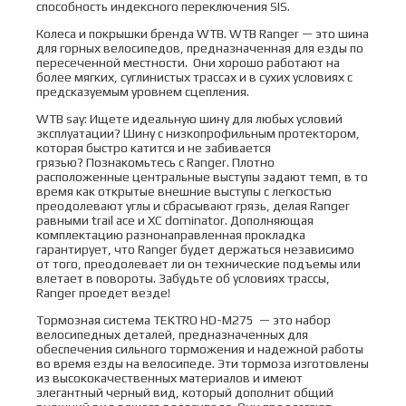
способность индексного переключения SIS.
Колеса и покрышки бренда WTB. WTB Ranger — это шина
для горных велосипедов, предназначенная для езды по
пересеченной местности. Они хорошо работают на
более мягких, суглинистых трассах и в сухих условиях с
предсказуемым уровнем сцепления.
WTB say: Ищете идеальную шину для любых условий
эксплуатации? Шину с низкопрофильным протектором,
которая быстро катится и не забивается
грязью? Познакомьтесь с Ranger. Плотно
расположенные центральные выступы задают темп, в то
время как открытые внешние выступы с легкостью
преодолевают углы и сбрасывают грязь, делая Ranger
равными trail ace и XC dominator. Дополняющая
комплектацию разнонаправленная прокладка
гарантирует, что Ranger будет держаться независимо
от того, преодолевает ли он технические подъемы или
влетает в повороты. Забудьте об условиях трассы,
Ranger проедет везде!
Тормозная система TEKTRO HD-M275 — это набор
велосипедных деталей, предназначенных для
обеспечения сильного торможения и надежной работы
во время езды на велосипеде. Эти тормоза изготовлены
из высококачественных материалов и имеют
элегантный черный вид, который дополнит общий