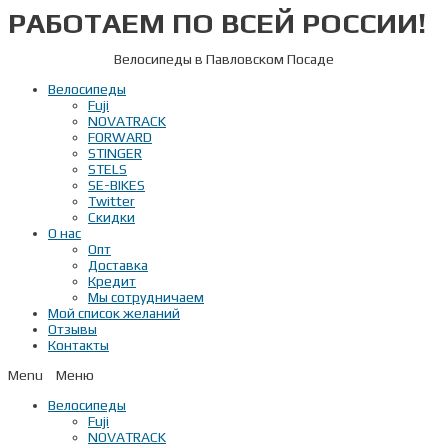
РАБОТАЕМ ПО ВСЕЙ РОССИИ!
Перейти
к
содержимому
Велосипеды в Павловском Посаде
Велосипеды
Fuji
NOVATRACK
FORWARD
STINGER
STELS
SE-BIKES
Twitter
Скидки
О нас
Опт
Доставка
Кредит
Мы сотрудничаем
Мой список желаний
Отзывы
Контакты
Menu
Велосипеды
Fuji
NOVATRACK