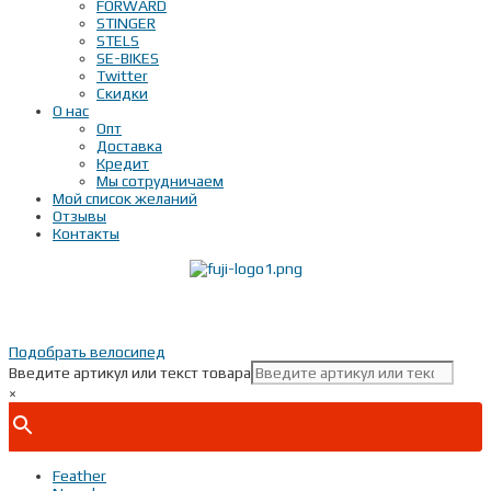
FORWARD
STINGER
STELS
SE-BIKES
Twitter
Скидки
О нас
Опт
Доставка
Кредит
Мы сотрудничаем
Мой список желаний
Отзывы
Контакты
Показать телефон
+ 7(***) ***-**-**
Подобрать велосипед
Введите артикул или текст товара
×
Feather