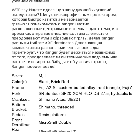
уровнем сцепления.
WTB say: Ищете идеальную шину для любых условий
эксплуатации? Шину с низкопрофильным протектором,
которая быстро катится и не забивается
грязью? Познакомьтесь с Ranger. Плотно
расположенные центральные выступы задают темп, в то
время как открытые внешние выступы с легкостью
преодолевают углы и сбрасывают грязь, делая Ranger
равными trail ace и XC dominator. Дополняющая
комплектацию разнонаправленная прокладка
гарантирует, что Ranger будет держаться независимо
от того, преодолевает ли он технические подъемы или
влетает в повороты. Забудьте об условиях трассы,
Ranger проедет везде!
Sizes:
M, L
Color(s):
Black, Brick Red
Frame:
Fuji A2-SL custom-butted alloy front triangle, Fuji 
Fork:
SR Suntour SF20-XCM-HLO-DS-27.5, hydraulic l
Crankset:
Shimano Altus, 36/22T
Bottom
Shimano, threaded
Bracket:
Pedals:
Resin platform
Front
MicroShift Double
Derailleur:
Rear
MicroShift Marvo LT