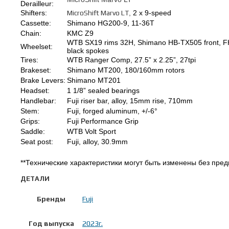
Derailleur:
Shifters:
MicroShift Marvo LT
,
2 x 9-speed
Cassette:
Shimano HG200-9, 11-36T
Chain:
KMC Z9
WTB SX19 rims 32H, Shimano HB-TX505 front, FH
Wheelset:
black spokes
Tires:
WTB Ranger Comp, 27.5” x 2.25”, 27tpi
Brakeset:
Shimano MT200, 180/160mm rotors
Brake Levers:
Shimano MT201
Headset:
1 1/8” sealed bearings
Handlebar:
Fuji riser bar, alloy, 15mm rise, 710mm
Stem:
Fuji, forged aluminum, +/-6°
Grips:
Fuji Performance Grip
Saddle:
WTB Volt Sport
Seat post:
Fuji, alloy, 30.9mm
**Технические характеристики могут быть изменены без пре
ДЕТАЛИ
Бренды
Fuji
Год выпуска
2023г.