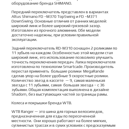
оборудование бренда SHIMANO.
Передний переключатель представлен в вариантах
Altus Shimano FD –M370 TopSwing и FD –M371
DownSwing. Основные отличия от ранних моделей:
широкий линк и более широкий грязевой зазор.
Изготовлен из прочного алюминия. Обе модели
достаточно надежны, при условии правильной
эксплуатации.
Задний переключатель RD-M310 оснащен 2 роликами по
11 зубьев на каждом. Особенностью этой модели стал
широкий линк, его использование позволило улучшить
точность переключения передач. Лапка переключателя
изготовлена по технологии Smartcade. Производитель
перестал применять большие ролики MegaRande
сделав упор на более удобные 9 скоростные ролики.
Количество звезд в кассете — 9, самая маленькая
звезда с 11 зубьями, самая большая звезда – с 36
зубьями. Общая комплектация выполнена в дизайне
Shadom, без выступающих частей за границы рамы.
Колеса и покрышки бренда WTB.
WTB Ranger — это шина для горных велосипедов,
предназначенная для езды по пересеченной
местности. Они хорошо работают на более мягких,
суглинистых трассах и в сухих условиях с предсказуемым