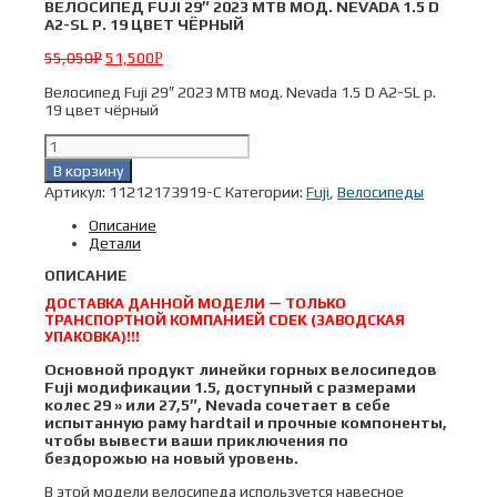
ВЕЛОСИПЕД FUJI 29″ 2023 MTB МОД. NEVADA 1.5 D
A2-SL Р. 19 ЦВЕТ ЧЁРНЫЙ
55,050
51,500
Р
Р
Велосипед Fuji 29″ 2023 MTB мод. Nevada 1.5 D A2-SL р.
19 цвет чёрный
Количество
товара
В корзину
Велосипед
Артикул:
11212173919-C
Категории:
Fuji
,
Велосипеды
Fuji
29"
Описание
2023
Детали
MTB
мод.
ОПИСАНИЕ
Nevada
1.5
ДОСТАВКА ДАННОЙ МОДЕЛИ — ТОЛЬКО
D
ТРАНСПОРТНОЙ КОМПАНИЕЙ CDEK (ЗАВОДСКАЯ
A2-
УПАКОВКА)!!!
SL
Основной продукт линейки горных велосипедов
р.
Fuji модификации 1.5, доступный с размерами
19
колес 29 » или 27,5″, Nevada сочетает в себе
цвет
испытанную раму hardtail и прочные компоненты,
чёрный
чтобы вывести ваши приключения по
бездорожью на новый уровень.
В этой модели велосипеда используется навесное