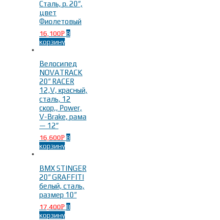
Сталь, р. 20″,
цвет
Фиолетовый
16,100
В
Р
корзину
Велосипед
NOVATRACK
20″ RACER
12,V, красный,
сталь, 12
скор,, Power,
V-Brake, рама
— 12″
16,600
В
Р
корзину
BMX STINGER
20″ GRAFFITI
белый, сталь,
размер 10″
17,400
В
Р
корзину