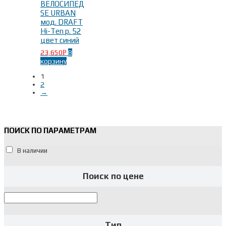
ВЕЛОСИПЕД
SE URBAN
мод. DRAFT
Hi-Ten р. 52
цвет синий
23,650
В
Р
корзину
1
2
→
ПОИСК ПО ПАРАМЕТРАМ
В наличии
Поиск по цене
Тип