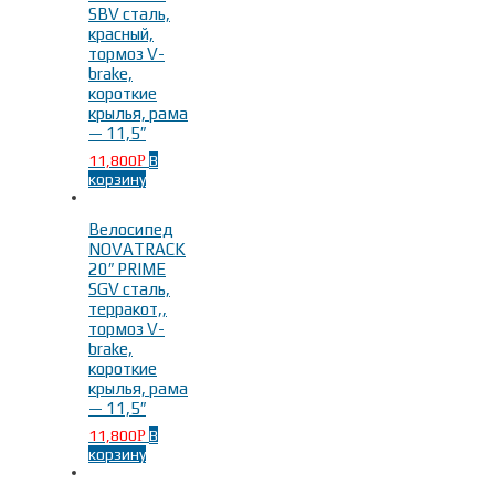
SBV сталь,
красный,
тормоз V-
brake,
короткие
крылья, рама
— 11,5″
11,800
В
Р
корзину
Велосипед
NOVATRACK
20″ PRIME
SGV сталь,
терракот,,
тормоз V-
brake,
короткие
крылья, рама
— 11,5″
11,800
В
Р
корзину