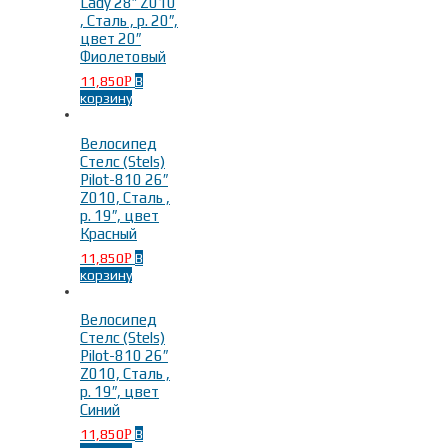
Lady 28″ Z010
, Сталь , р. 20″,
цвет 20″
Фиолетовый
11,850
В
Р
корзину
Велосипед
Стелс (Stels)
Pilot-810 26″
Z010, Сталь ,
р. 19″, цвет
Красный
11,850
В
Р
корзину
Велосипед
Стелс (Stels)
Pilot-810 26″
Z010, Сталь ,
р. 19″, цвет
Синий
11,850
В
Р