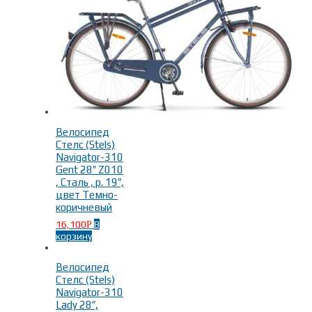
Велосипед
Стелс (Stels)
Navigator-310
Gent 28″ Z010
, Сталь , р. 19″,
цвет Темно-
коричневый
16,100
В
Р
корзину
Велосипед
Стелс (Stels)
Navigator-310
Lady 28″,