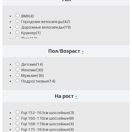
BMX
(4)
Городские велосипеды
(42)
Дорожные велосипеды
(19)
Круизер
(1)
Фикс
(12)
Горные велосипеды
(15)
Горные двухподвес
(2)
Пол/Возраст
-
Складные велосипеды
(4)
Трековые велосипеды
(1)
Детские
(14)
Шоссейные велосипеды
(1)
Женские
(30)
Мужские
(36)
Подростковые
(14)
На рост
-
Fuji 152-163см шоссейные
(3)
Fuji 160-170см шоссейные
(8)
Fuji 168-178см шоссейные
(4)
Fuji 175-183см шоссейные
(4)