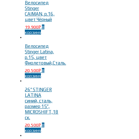
Велосипед
Stinger
CAIMAN, р.16,
цвет Чёрный
19,900
В
Р
корзину
Велосипед
Stinger Latina,
р.15, цвет
Фиолетовый,Сталь.
20,500
В
Р
корзину
26″ STINGER
LATINA
синий, сталь,
размер 15″,
MICROSHIFT,18
ск.
20,500
В
Р
корзину