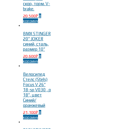
скор, торм. V-
brake.
20,500
В
Р
корзину
BMX STINGER
20″ JOKER
синий, сталь,
размер 10″
20,600
В
Р
корзину
Велосипед
Стелс (Stels)
Focus V 26″
18-sp V030 , р
18″, цвет
Синий/
оранжевый
21,100
В
Р
корзину