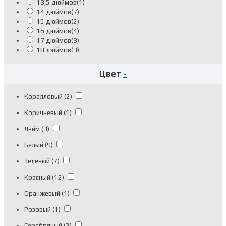
13,5 дюймов
(1)
14 дюймов
(7)
15 дюймов
(2)
16 дюймов
(4)
17 дюймов
(3)
18 дюймов
(3)
18,5 дюймов
(2)
19 дюймов
(3)
Цвет
-
20 дюймов
(9)
20,5 дюйма
(2)
Коралловый
(2)
21 дюйм
(1)
47см
(1)
Коричневый
(1)
55см
(5)
8,5 дюймов
(1)
Лайм
(3)
Fuji M 55см рост 168-178см
(1)
Белый
(9)
Fuji S 52см рост 160-170см
(8)
Fuji XL 58см рост 180-188см
(4)
Зелёный
(7)
Fuji XS 49см рост 152-163см
(2)
Красный
(12)
Оранжевый
(1)
Розовый
(1)
Серебряный
(2)