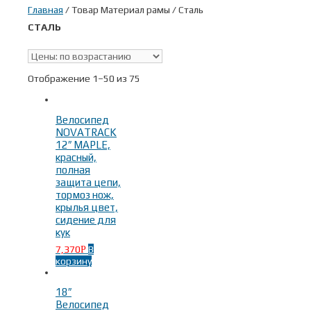
Главная
/ Товар Материал рамы / Сталь
СТАЛЬ
В наличии
Отображение 1–50 из 75
Поиск по цене
Велосипед
NOVATRACK
12″ MAPLE,
красный,
Тип
полная
защита цепи,
тормоз нож,
BMX
(4)
крылья цвет,
Городские велосипеды
(42)
сидение для
Дорожные велосипеды
(19)
кук
Круизер
(1)
7,370
В
Р
Фикс
(12)
корзину
Горные велосипеды
(15)
Горные двухподвес
(2)
18″
Складные велосипеды
(4)
Велосипед
Трековые велосипеды
(1)