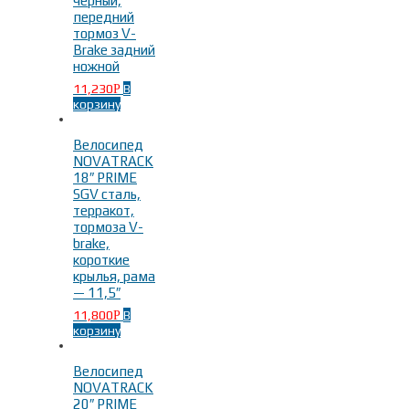
черный,
передний
тормоз V-
Brake задний
ножной
11,230
В
Р
корзину
Велосипед
NOVATRACK
18″ PRIME
SGV сталь,
терракот,
тормоза V-
brake,
короткие
крылья, рама
— 11,5″
11,800
В
Р
корзину
Велосипед
NOVATRACK
20″ PRIME