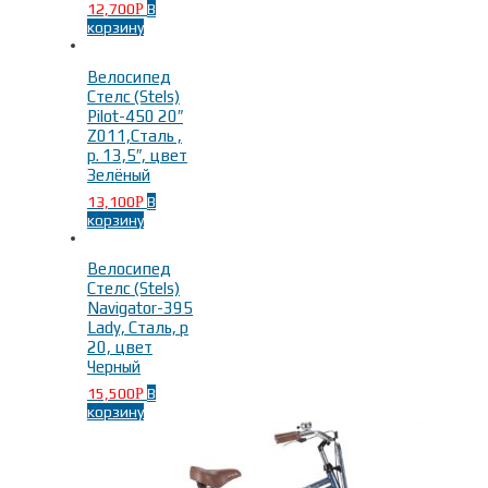
12,700
В
Р
корзину
Велосипед
Стелс (Stels)
Pilot-450 20″
Z011,Сталь ,
р. 13,5″, цвет
Зелёный
13,100
В
Р
корзину
Велосипед
Стелс (Stels)
Navigator-395
Lady, Сталь, р
20, цвет
Черный
15,500
В
Р
корзину