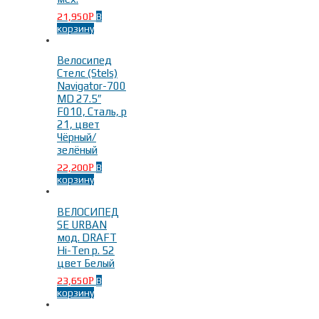
21,950
В
Р
корзину
Велосипед
Стелс (Stels)
Navigator-700
MD 27.5″
F010, Сталь, р
21, цвет
Чёрный/
зелёный
22,200
В
Р
корзину
ВЕЛОСИПЕД
SE URBAN
мод. DRAFT
Hi-Ten р. 52
цвет Белый
23,650
В
Р
корзину