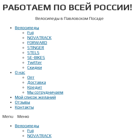
РАБОТАЕМ ПО ВСЕЙ РОССИИ!
Перейти
к
содержимому
Велосипеды в Павловском Посаде
Велосипеды
Fuji
NOVATRACK
FORWARD
STINGER
STELS
SE-BIKES
Twitter
Скидки
О нас
Опт
Доставка
Кредит
Мы сотрудничаем
Мой список желаний
Отзывы
Контакты
Menu
Велосипеды
Fuji
NOVATRACK