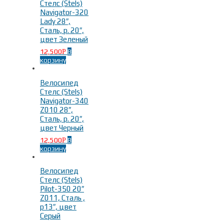
Стелс (Stels)
Navigator-320
Lady 28″,
Сталь, р. 20″,
цвет Зеленый
12,500
В
Р
корзину
Велосипед
Стелс (Stels)
Navigator-340
Z010 28″,
Сталь, р. 20″,
цвет Черный
12,500
В
Р
корзину
Велосипед
Стелс (Stels)
Pilot-350 20″
Z011, Сталь ,
р13″, цвет
Серый