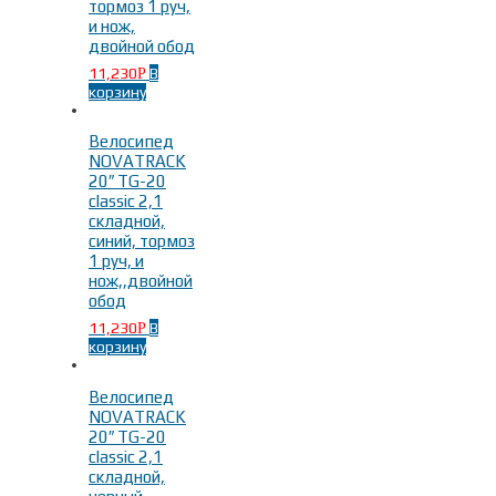
тормоз 1 руч,
и нож,
двойной обод
11,230
В
Р
корзину
Велосипед
NOVATRACK
20″ TG-20
classic 2,1
складной,
синий, тормоз
1 руч, и
нож,,двойной
обод
11,230
В
Р
корзину
Велосипед
NOVATRACK
20″ TG-20
classic 2,1
складной,