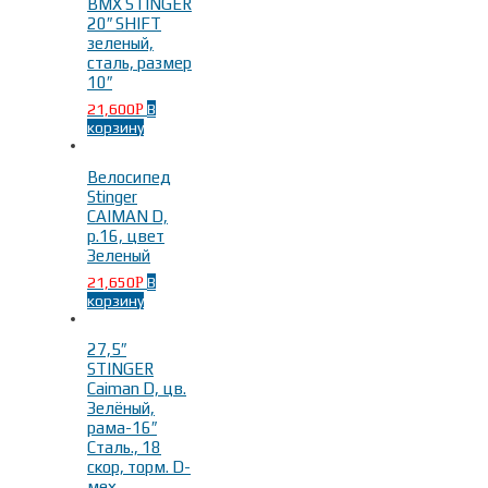
BMX STINGER
20″ SHIFT
зеленый,
сталь, размер
10″
21,600
В
Р
корзину
Велосипед
Stinger
CAIMAN D,
р.16, цвет
Зеленый
21,650
В
Р
корзину
27,5″
STINGER
Caiman D, цв.
Зелёный,
рама-16″
Сталь., 18
скор, торм. D-
мех.