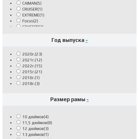
CAIMAN
(5)
CRUISER
(1)
EXTREME
(1)
Focus
(2)
GRAFFITI
(2)
JOKER
(1)
Latina
(4)
Год выпуска
-
MAPLE
(1)
Navigator
(16)
2020г.
(23)
Pilot
(4)
2021г.
(12)
PRIME
(3)
2022г.
(15)
RACER
(1)
2015г.
(21)
SHIFT
(1)
2016г.
(1)
STRIKE
(1)
2018г.
(3)
TETRIS
(1)
TG
(4)
TWIST
(2)
Размер рамы
-
VECTOR
(4)
DRAFT
(8)
LAGER
(6)
10 дюймов
(4)
TRIPEL
(7)
11,5 дюймов
(8)
12 дюймов
(3)
13 дюймов
(1)