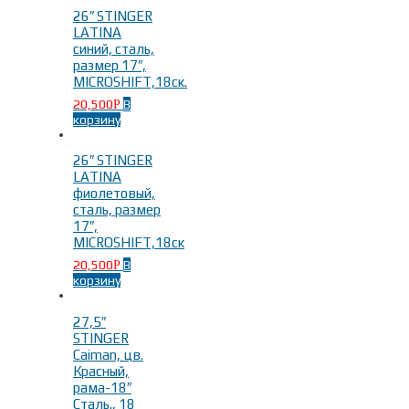
26″ STINGER
LATINA
синий, сталь,
размер 17″,
MICROSHIFT,18ск.
20,500
В
Р
корзину
26″ STINGER
LATINA
фиолетовый,
сталь, размер
17″,
MICROSHIFT,18ск
20,500
В
Р
корзину
27,5″
STINGER
Caiman, цв.
Красный,
рама-18″
Сталь., 18