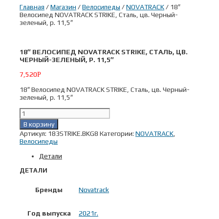
Главная
/
Магазин
/
Велосипеды
/
NOVATRACK
/ 18″
Велосипед NOVATRACK STRIKE, Cталь, цв. Черный-
зеленый, р. 11,5″
18″ ВЕЛОСИПЕД NOVATRACK STRIKE, CТАЛЬ, ЦВ.
ЧЕРНЫЙ-ЗЕЛЕНЫЙ, Р. 11,5″
7,520
Р
18″ Велосипед NOVATRACK STRIKE, Cталь, цв. Черный-
зеленый, р. 11,5″
Количество
товара
В корзину
18"
Артикул:
183STRIKE.BKG8
Категории:
NOVATRACK
,
Велосипед
Велосипеды
NOVATRACK
STRIKE,
Детали
Cталь,
цв.
ДЕТАЛИ
Черный-
зеленый,
р.
Бренды
Novatrack
11,5"
Год выпуска
2021г.