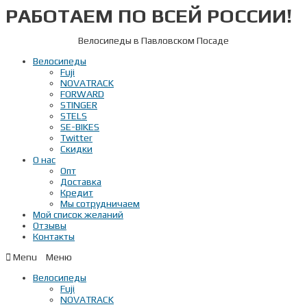
РАБОТАЕМ ПО ВСЕЙ РОССИИ!
Перейти
к
содержимому
Велосипеды в Павловском Посаде
Велосипеды
Fuji
NOVATRACK
FORWARD
STINGER
STELS
SE-BIKES
Twitter
Скидки
О нас
Опт
Доставка
Кредит
Мы сотрудничаем
Мой список желаний
Отзывы
Контакты
Menu
Велосипеды
Fuji
NOVATRACK